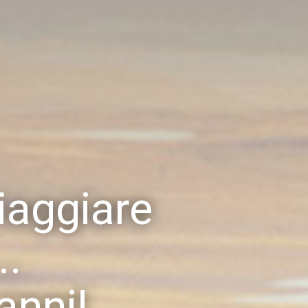
iaggiare
..
anni!