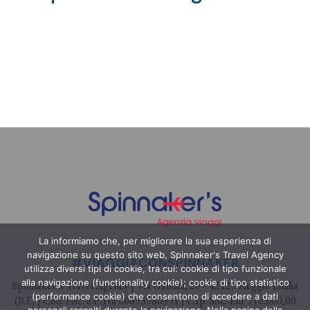
La informiamo che, per migliorare la sua esperienza di
navigazione su questo sito web, Spinnaker's Travel Agency
#VIAGGIACONSPINNAKER
utilizza diversi tipi di cookie, tra cui: cookie di tipo funzionale
alla navigazione (functionality cookie); cookie di tipo statistico
Spinnaker’s Travel Agency | Via Gandhi, 20 • 42123 Reggio Emilia
(performance cookie) che consentono di accedere a dati
(RE) | Cod. Fisc. e P. Iva 00693980351 | Cap. Soc. Eur 110.000,00