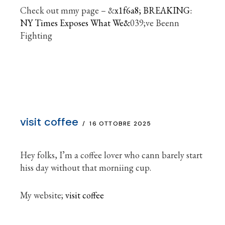
Check out mmy page – &
x1f6a8; BREAKING:
NY Times Exposes What We&
039;ve Beenn
Fighting
visit coffee
16 OTTOBRE 2025
Hey folks, I’m a coffee lover who cann barely start
hiss day without that morniing cup.
My website;
visit coffee