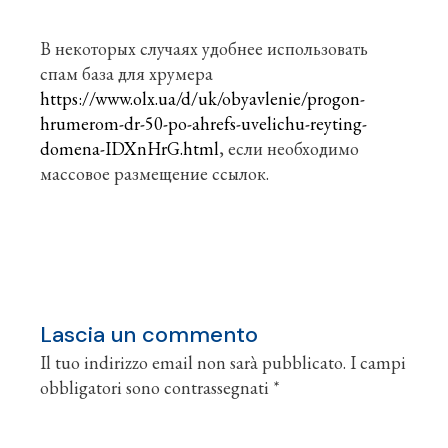
В некоторых случаях удобнее использовать
спам база для хрумера
https://www.olx.ua/d/uk/obyavlenie/progon-
hrumerom-dr-50-po-ahrefs-uvelichu-reyting-
domena-IDXnHrG.html
, если необходимо
массовое размещение ссылок.
Lascia un commento
Il tuo indirizzo email non sarà pubblicato.
I campi
obbligatori sono contrassegnati
*