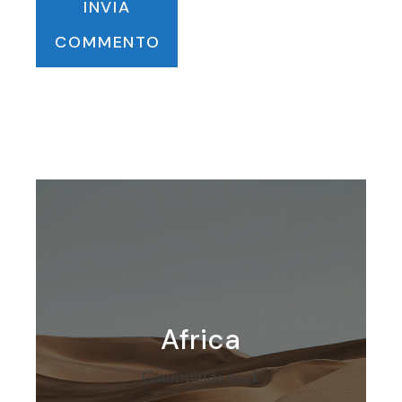
INVIA
COMMENTO
Africa
Countryside track