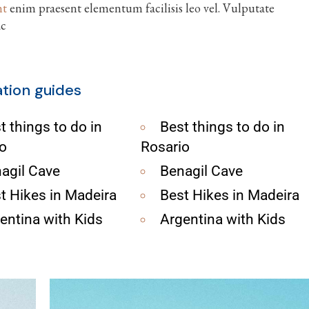
nt
enim praesent elementum facilisis leo vel. Vulputate
ac
ation guides
t things to do in
Best things to do in
o
Rosario
agil Cave
Benagil Cave
t Hikes in Madeira
Best Hikes in Madeira
entina with Kids
Argentina with Kids