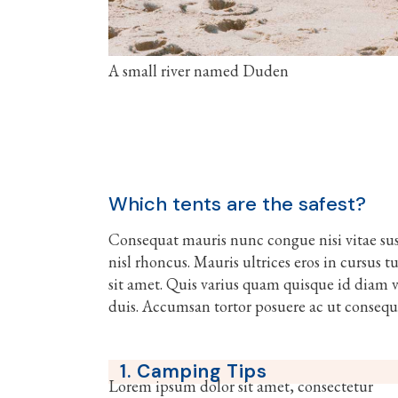
A small river named Duden
Which tents are the safest?
Consequat mauris nunc congue nisi vitae susc
nisl rhoncus. Mauris ultrices eros in cursus t
sit amet. Quis varius quam quisque id diam ve
duis. Accumsan tortor posuere ac ut consequ
1. Camping Tips
Lorem ipsum dolor sit amet, consectetur