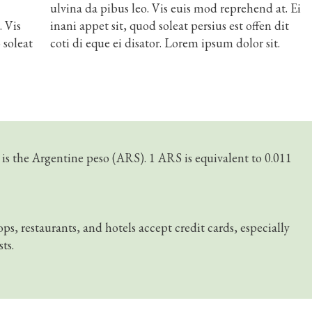
ulvina da pibus leo. Vis euis mod reprehend at. Ei
. Vis
inani appet sit, quod soleat persius est offen dit
 soleat
coti di eque ei disator. Lorem ipsum dolor sit.
 is the Argentine peso (ARS). 1 ARS is equivalent to 0.011
, restaurants, and hotels accept credit cards, especially
sts.