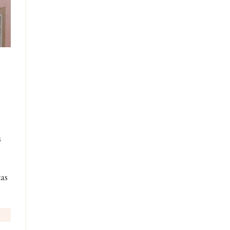
s
i
tas