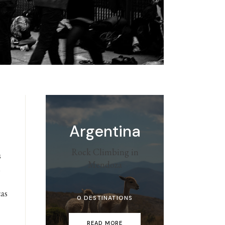
Argentina
Rock Climbing in
s
Mendoza
i
tas
0 DESTINATIONS
READ MORE