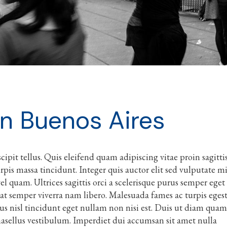
in Buenos Aires
ipit tellus. Quis eleifend quam adipiscing vitae proin sagitti
urpis massa tincidunt. Integer quis auctor elit sed vulputate m
l quam. Ultrices sagittis orci a scelerisque purus semper eget
at semper viverra nam libero. Malesuada fames ac turpis eges
bus nisl tincidunt eget nullam non nisi est. Duis ut diam quam
hasellus vestibulum. Imperdiet dui accumsan sit amet nulla