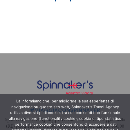
La informiamo che, per migliorare la sua esperienza di
navigazione su questo sito web, Spinnaker's Travel Agency
#VIAGGIACONSPINNAKER
utilizza diversi tipi di cookie, tra cui: cookie di tipo funzionale
alla navigazione (functionality cookie); cookie di tipo statistico
Spinnaker’s Travel Agency | Via Gandhi, 20 • 42123 Reggio Emilia
(performance cookie) che consentono di accedere a dati
(RE) | Cod. Fisc. e P. Iva 00693980351 | Cap. Soc. Eur 110.000,00