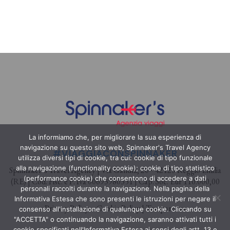
La informiamo che, per migliorare la sua esperienza di
navigazione su questo sito web, Spinnaker's Travel Agency
#VIAGGIACONSPINNAKER
utilizza diversi tipi di cookie, tra cui: cookie di tipo funzionale
alla navigazione (functionality cookie); cookie di tipo statistico
Spinnaker’s Travel Agency | Via Gandhi, 20 • 42123 Reggio Emilia
(performance cookie) che consentono di accedere a dati
(RE) | Cod. Fisc. e P. Iva 00693980351 | Cap. Soc. Eur 110.000,00
personali raccolti durante la navigazione. Nella pagina della
Informativa Estesa che sono presenti le istruzioni per negare il
Privacy Policy – Cookie Policy
|
Trasparenza
consenso all'installazione di qualunque cookie. Cliccando su
"ACCETTA" o continuando la navigazione, saranno attivati tutti i
cookie specificati nell'Informativa Estesa ai sensi degli artt. 13 e