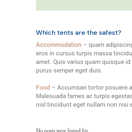
Which tents are the safest?
Accommodation
– quam adipiscing 
eros in cursus turpis massa tincidun
amet. Quis varius quam quisque id d
purus semper eget duis.
Food
– Accumsan tortor posuere ac
Malesuada fames ac turpis egestas 
nisl tincidunt eget nullam non nisi
No posts were found for