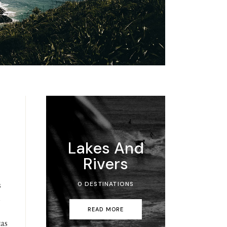
Lakes And
Rivers
s
0 DESTINATIONS
i
READ MORE
tas