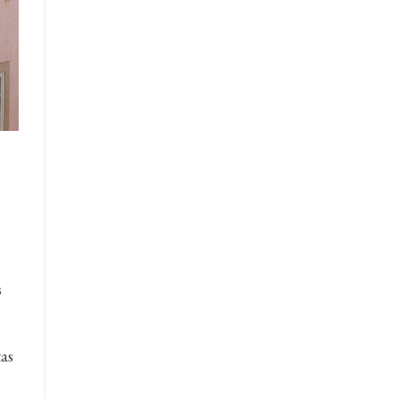
s
i
tas