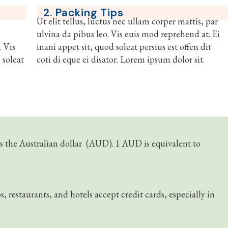
2. Packing Tips
Ut elit tellus, luctus nec ullam corper mattis, par
ulvina da pibus leo. Vis euis mod reprehend at. Ei
. Vis
inani appet sit, quod soleat persius est offen dit
 soleat
coti di eque ei disator. Lorem ipsum dolor sit.
 is the Australian dollar (AUD). 1 AUD is equivalent to
restaurants, and hotels accept credit cards, especially in
.