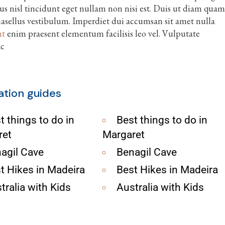
bus nisl tincidunt eget nullam non nisi est. Duis ut diam quam
hasellus vestibulum. Imperdiet dui accumsan sit amet nulla
nt
enim praesent elementum facilisis leo vel. Vulputate
ac
ation guides
t things to do in
Best things to do in
ret
Margaret
agil Cave
Benagil Cave
t Hikes in Madeira
Best Hikes in Madeira
tralia with Kids
Australia with Kids